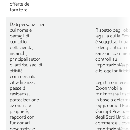
offerte del
fornitore.
Dati personali tra
cui nome e
Rispetto degli obb
dettagli di
legali a cui la Ex
contatto
è soggetta, in par
dell'azienda,
le leggi anticorruz
incarichi,
sanzioni commercia
principali settori
controlli su
di attività, sedi di
importazioni/espo
attività
e le leggi antirici
commerciali,
cittadinanza,
Legittimo interess
paese di
ExxonMobil a
residenza,
minimizzare i risch
partecipazione
in base a determi
azionaria e
leggi, come il For
proprietà,
Corrupt Practice
rapporti con
degli Stati Uniti, 
funzionari
commerciali, contr
governativi e
importazioni/espo