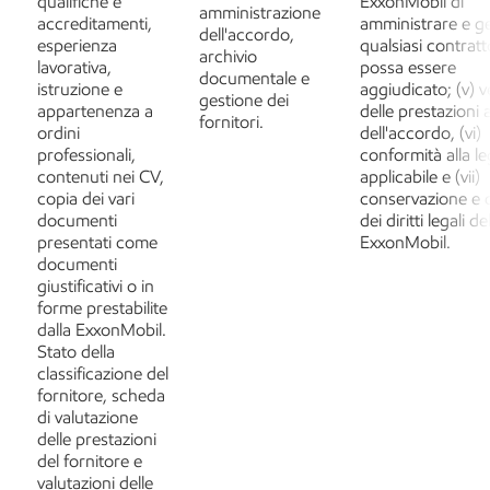
qualifiche e
ExxonMobil di
amministrazione
accreditamenti,
amministrare e ge
dell'accordo,
esperienza
qualsiasi contrat
archivio
lavorativa,
possa essere
documentale e
istruzione e
aggiudicato; (v) v
gestione dei
appartenenza a
delle prestazioni a
fornitori.
ordini
dell'accordo, (vi)
professionali,
conformità alla l
contenuti nei CV,
applicabile e (vii)
copia dei vari
conservazione e d
documenti
dei diritti legali de
presentati come
ExxonMobil.
documenti
giustificativi o in
forme prestabilite
dalla ExxonMobil.
Stato della
classificazione del
fornitore, scheda
di valutazione
delle prestazioni
del fornitore e
valutazioni delle