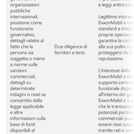
organizzazioni
e leggi antiricicla
pubbliche
internazionali,
Legittimo interess
posizione come
ExxonMobil a ma
funzionario
standard e integri
governativo,
proprie operazion
dettagli relativi al
garantire la conf
fatto che la
Due diligence di
alla sua politica e
persona sia
fornitori e terzi.
proteggersi da da
soggetta o meno
reputazione.
a norme sulle
sanzioni
L'interesse della
commerciali,
ExxonMobil a sfrut
dettagli su
supporto centrali
determinate
funzionale dispon
indagini o reati se
all'interno del gr
consentito dalla
ExxonMobil e a g
legge applicabile
che le transazion
e altre
potenziali partner
informazioni sulla
commerciali pos
base di fonti
essere rese opera
disponibili al
tramite reti e sist