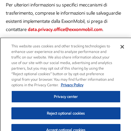
Per ulteriori informazioni su specifici meccanismi di
trasferimento, comprese le informazioni sulle salvaguardie
esistenti implementate dalla ExxonMobil, si prega di
contattare
data.privacy.office@exxonmobil.com
.
This website uses cookies and other tracking technologies to
enhance user experience and to analyze performance and
8. ACCURATEZZA DEI DATI PERSONALI
traffic on our website. We also share information about your
use of our site with our social media, advertising and analytics
partners, but you may opt out of this sharing by using the
“Reject optional cookies” button or by opt-out preference
La ExxonMobil si impegna a mantenere i dati personali che
signal from your browser. You may find further information and
raccoglie precisi e completi. La ExxonMobil fa affidamento
options in the Privacy Center.
Privacy Policy
sulle persone per mantenere la precisione e la completezza
Privacy center
dei dati personali. Informare la ExxonMobil se i dati
personali cambiano, incluso il contesto in cui sono stati
Reject optional cookies
forniti, ad es. in relazione a un prodotto o servizio specifico.
9.
DIRITTI DELL’INTERESSATO
Accept optional cookies