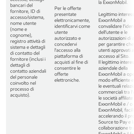
la ExxonMobil.
bancari del
Per le offerte
fornitore, ID di
presentate
Legittimo interess
accesso/sistema,
elettronicamente,
ExxonMobil a
nome utente
identificarvi come
convalidare l’iden
(nome e
utente
dell’utente e le
cognome),
autorizzato e
autorizzazioni di
registro attività di
concedervi
per garantire che 
sistema e dettagli
l'accesso alla
utenti approvati 
di contatto del
piattaforma di
accesso al Sito.
fornitore (inclusi i
acquisti al fine di
Il legittimo intere
dettagli di
consentire le
aziendale della
contatto aziendali
offerte
ExxonMobil a ope
del personale
elettroniche.
modo efficiente e
coinvolto nel
le eventuali relazi
processo di
commerciali tra l'
acquisto).
le società affiliate
ExxonMobil e / o
ExxonMobil, facil
accelerando il pr
Source to Pay e l
collaborazione tr
ExxonMobil e il fo