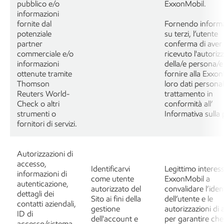
pubblico e/o
ExxonMobil.
informazioni
fornite dal
Fornendo informa
potenziale
su terzi, l’utente
partner
conferma di aver
commerciale e/o
ricevuto l'autoriz
informazioni
della/e persona/e
ottenute tramite
fornire alla Exxon
Thomson
loro dati personali
Reuters World-
trattamento in
Check o altri
conformità all’
strumenti o
Informativa sulla 
fornitori di servizi.
Autorizzazioni di
accesso,
Identificarvi
Legittimo interess
informazioni di
come utente
ExxonMobil a
autenticazione,
autorizzato del
convalidare l’iden
dettagli dei
Sito ai fini della
dell’utente e le
contatti aziendali,
gestione
autorizzazioni di
ID di
dell'account e
per garantire che 
accesso/sistema,