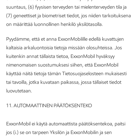
suuntaus, (6) fyysisen terveyden tai mielenterveyden tila ja
(7) geneettiset ja biometriset tiedot, jos niiden tarkoituksena
on määrittää luonnollinen henkilö yksilötasolla.
Pyydämme, että et anna ExxonMobilille edellä kuvattujen
kaltaisia arkaluontoisia tietoja missään olosuhteissa. Jos
kuitenkin annat tällaista tietoa, ExxonMobil hyväksyy
nimenomaisen suostumuksesi siihen, että ExxonMobil
käyttää näitä tietoja tämän Tietosuojaselosteen mukaisesti
tai tavoilla, jotka kuvataan paikassa, jossa tällaiset tiedot
luovutetaan.
11. AUTOMAATTINEN PÄÄTÖKSENTEKO
ExxonMobil ei käytä automaattista päätöksentekoa, paitsi
jos (i.) se on tarpeen Yksilön ja ExxonMobilin ja sen