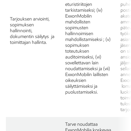
eturistiriitojen
puhe
tarkistamiseksi; (iv)
postio
ExxonMobilin
akat
Tarjouksen arviointi,
mahdollisten
ammat
sopimuksen
sopimusten
pätev
hallinnointi,
hallinnoimisen
työko
dokumentin säilytys ja
mahdollistamiseksi ; (v)
asian
toimittajan hallinta.
sopimuksen
jäsen
toteutuksen
on sis
auditoimiseksi, (vi)
ansio
sovellettavan lain
jälje
noudattamiseksi ja (vii)
sella
ExxonMobilin laillisten
annet
oikeuksien
Exxo
säilyttämiseksi ja
lomak
puolustamiseksi.
luoki
toimi
tulos
tarjo
Tarve noudattaa
ExxonMobilia koskevaa