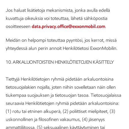
Jos haluat lisätietoja mekanismista, jonka avulla edellä
kuvattuja oikeuksia voi toteuttaa, lähetä sähköpostia
osoitteeseen
data.privacy.office@exxonmobil.com
.
Meidän on helpompi toteuttaa pyyntösi, jos kerrot, missä
yhteydessä alun perin annoit Henkilötietosi ExxonMobilin.
10. ARKALUONTOISTEN HENKILÖTIETOJEN KÄSITTELY
Tiettyjä Henkilötietojen ryhmiä pidetään arkaluontoisina
tietosuojalakien nojalla, joten niihin sovelletaan näin ollen
tiukempaa suojauksen ja tietosuojan tasoa. Tietosuojalaissa
seuraavia Henkilötietojen ryhmiä pidetään arkaluontoisina:
(1) rotu tai etninen alkuperä, (2) poliittiset mielipiteet, (3)
uskonnollinen ja filosofinen vakaumus, (4) jäsenyys
ammattiliitossa, (5) seksuaalinen käyttäytyminen tai