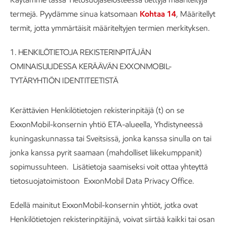
termejä. Pyydämme sinua katsomaan
Kohtaa 14
, Määritellyt
termit, jotta ymmärtäisit määriteltyjen termien merkityksen.
1.
HENKILÖTIETOJA REKISTERINPITÄJÄN
OMINAISUUDESSA KERÄÄVÄN EXXONMOBIL-
TYTÄRYHTIÖN IDENTITEETISTÄ
Kerättävien Henkilötietojen rekisterinpitäjä (t) on se
ExxonMobil-konsernin yhtiö ETA-alueella, Yhdistyneessä
kuningaskunnassa tai Sveitsissä, jonka kanssa sinulla on tai
jonka kanssa pyrit saamaan (mahdolliset liikekumppanit)
sopimussuhteen. Lisätietoja saamiseksi voit ottaa yhteyttä
tietosuojatoimistoon ExxonMobil Data Privacy Office.
Edellä mainitut ExxonMobil-konsernin yhtiöt, jotka ovat
Henkilötietojen rekisterinpitäjinä, voivat siirtää kaikki tai osan