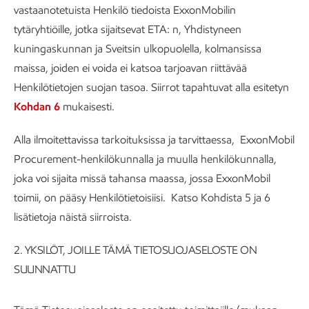
vastaanotetuista Henkilö tiedoista ExxonMobilin
tytäryhtiöille, jotka sijaitsevat ETA: n, Yhdistyneen
kuningaskunnan ja Sveitsin ulkopuolella, kolmansissa
maissa, joiden ei voida ei katsoa tarjoavan riittävää
Henkilötietojen suojan tasoa. Siirrot tapahtuvat alla esitetyn
Kohdan 6
mukaisesti.
Alla ilmoitettavissa tarkoituksissa ja tarvittaessa, ExxonMobil
Procurement-henkilökunnalla ja muulla henkilökunnalla,
joka voi sijaita missä tahansa maassa, jossa ExxonMobil
toimii, on pääsy Henkilötietoisiisi. Katso Kohdista 5 ja 6
lisätietoja näistä siirroista.
2.
YKSILÖT, JOILLE TÄMÄ TIETOSUOJASELOSTE ON
SUUNNATTU