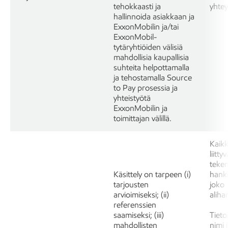
tehokkaasti ja
yhtey
hallinnoida asiakkaan ja
ExxonMobilin ja/tai
ExxonMobil-
tytäryhtiöiden välisiä
mahdollisia kaupallisia
suhteita helpottamalla
ja tehostamalla Source
to Pay prosessia ja
yhteistyötä
ExxonMobilin ja
toimittajan välillä.
Kaikk
liitt
tekem
Käsittely on tarpeen (i)
hanki
tarjousten
joko 
arvioimiseksi; (ii)
aliha
referenssien
saamiseksi; (iii)
Tieto
mahdollisten
nimi 