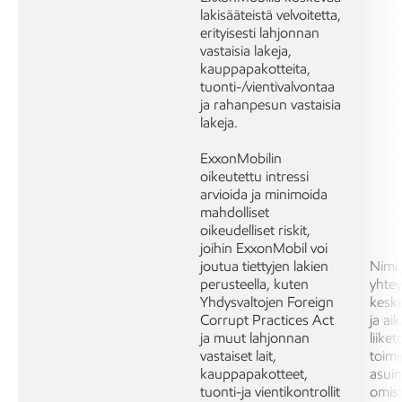
lakisääteistä velvoitetta,
erityisesti lahjonnan
vastaisia lakeja,
kauppapakotteita,
tuonti-/vientivalvontaa
ja rahanpesun vastaisia
lakeja.
ExxonMobilin
oikeutettu intressi
arvioida ja minimoida
mahdolliset
oikeudelliset riskit,
joihin ExxonMobil voi
joutua tiettyjen lakien
Nimi 
perusteella, kuten
yhtey
Yhdysvaltojen Foreign
keske
Corrupt Practices Act
ja ai
ja muut lahjonnan
liiket
vastaiset lait,
toimi
kauppapakotteet,
asui
tuonti-ja vientikontrollit
omis