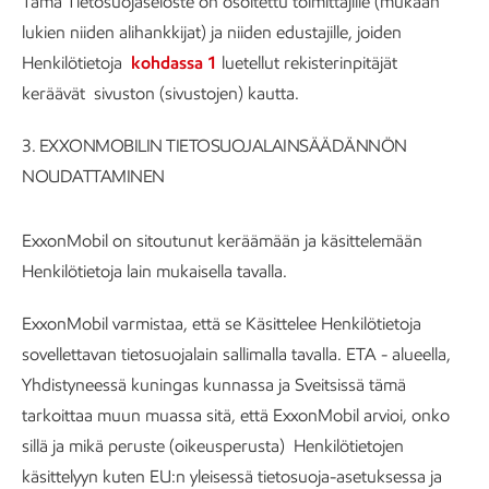
Tämä Tietosuojaseloste on osoitettu toimittajille (mukaan
lukien niiden alihankkijat) ja niiden edustajille, joiden
Henkilötietoja
kohdassa 1
luetellut rekisterinpitäjät
keräävät sivuston (sivustojen) kautta.
3. EXXONMOBILIN TIETOSUOJALAINSÄÄDÄNNÖN
NOUDATTAMINEN
ExxonMobil on sitoutunut keräämään ja käsittelemään
Henkilötietoja lain mukaisella tavalla.
ExxonMobil varmistaa, että se Käsittelee Henkilötietoja
sovellettavan tietosuojalain sallimalla tavalla. ETA - alueella,
Yhdistyneessä kuningas kunnassa ja Sveitsissä tämä
tarkoittaa muun muassa sitä, että ExxonMobil arvioi, onko
sillä ja mikä peruste (oikeusperusta) Henkilötietojen
käsittelyyn kuten EU:n yleisessä tietosuoja-asetuksessa ja