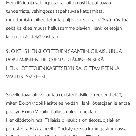
Henkilötietoja vahingossa tai laittomasti tapahtuvaa
tuhoamista, vahingossa tapahtuvaa katoamista,
muuttamista, oikeudetonta paljastamista tai pääsyä, käyttöä
sekä kaikkea muuta hallussamme olevien Henkilötietojen
laitonta käsittelyä vastaan.
9.
OIKEUS HENKILÖTIETOJEN SAANTIIN, OIKAISUUN JA
POISTAMISEEN, TIETOJEN SIIRTÄMISEEN SEKÄ
HENKILÖTIETOJEN KÄSITTSELYN RAJOITTAMISEEN JA
VASTUSTAMISEEN
Sovellettava laki voi antaa rekisteröidyille oikeuden tietää,
miten ExxonMobil käsittelee heidän Henkilötietojaan ja antaa
pääsyn ExxonMobilin hallussa oleviin heidän
Henkilötietoihinsa. Tällaisia oikeuksia on tietosuojalakien
perusteella ETA-alueella, Yhdistyneessä kuningaskunnassa