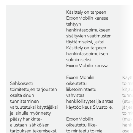
Käsittely on tarpeen
ExxonMobilin kanssa
tehtyyn
hankintasopimukseen
sisältyvien vaatimusten
täyttämiseksi, ja/tai
Käsittely on tarpeen
hankintasopimuksen
solmimiseksi
ExxonMobilin kanssa.
Exxon Mobilin
Käytt
Sähköisesti
oikeutettu
toimi
toimitettujen tarjousten
liiketoimintaetu
kirja
osalta sinun
vahvistaa
tunnu
tunnistaminen
henkilöllisyytesi ja antaa
(etu-
valtuutetuksi käyttäjäksi
käyttöoikeus Sivustolle.
järje
ja sinulle myönnetty
toimi
pääsy hankinta-
ExxonMobilin
(muk
alustaan sähköisen
oikeutettu liike-
hanki
tarjouksen tekemiseksi.
toimintaetu toimia
osall