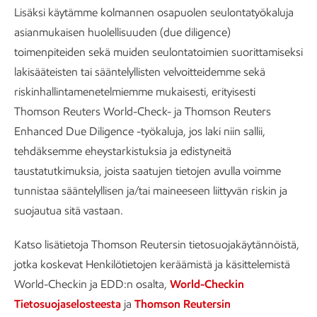
Lisäksi käytämme kolmannen osapuolen seulontatyökaluja
asianmukaisen huolellisuuden (due diligence)
toimenpiteiden sekä muiden seulontatoimien suorittamiseksi
lakisääteisten tai sääntelyllisten velvoitteidemme sekä
riskinhallintamenetelmiemme mukaisesti, erityisesti
Thomson Reuters World-Check- ja Thomson Reuters
Enhanced Due Diligence -työkaluja, jos laki niin sallii,
tehdäksemme eheystarkistuksia ja edistyneitä
taustatutkimuksia, joista saatujen tietojen avulla voimme
tunnistaa sääntelyllisen ja/tai maineeseen liittyvän riskin ja
suojautua sitä vastaan.
Katso lisätietoja Thomson Reutersin tietosuojakäytännöistä,
jotka koskevat Henkilötietojen keräämistä ja käsittelemistä
World-Checkin ja EDD:n osalta,
World-Checkin
Tietosuojaselosteesta
ja
Thomson Reutersin