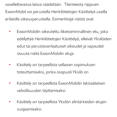
sovellettavassa laissa säädetään. Tilanteesta riippuen
ExxonMobil voi perustella Henkilötietojen Käsittelyä useilla
erilaisilla oikeusperusteilla. Esimerkkejä näistä ovat
ExxonMobilin oikeutettu liiketoiminnallinen etu, joka
edellyttää Henkilötietojen Käsittelyä, elleivät Yksilöiden
edut tai perustavanlaatuiset oikeudet ja vapaudet
sivuuta näitä ExxonMobilin etuja
Käsittely on tarpeellista sellaisen sopimuksen
toteuttamiseksi, jonka osapuoli Yksilö on
Käsittely on tarpeellista ExxonMobilin lakisääteisen
velvollisuuden täyttämiseksi
Käsittely on tarpeellista Yksilön elintärkeiden etujen
suojaamiseksi