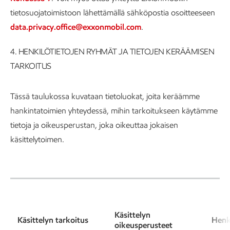
tietosuojatoimistoon lähettämällä sähköpostia osoitteeseen
data.privacy.office@exxonmobil.com
.
4.
HENKILÖTIETOJEN RYHMÄT JA TIETOJEN KERÄÄMISEN
TARKOITUS
Tässä taulukossa kuvataan tietoluokat, joita keräämme
hankintatoimien yhteydessä, mihin tarkoitukseen käytämme
tietoja ja oikeusperustan, joka oikeuttaa jokaisen
käsittelytoimen.
Käsittelyn
Käsittelyn tarkoitus
Henk
oikeusperusteet