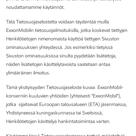
noudattamamme käytännöt.
Tätä Tietosuojaselostetta voidaan täydentää muilla
ExxonMobilin tietosuojailmoituksilla, jotka koskevat tiettyjen
Henkilötietojen nimenomaista käyttöä tiettyjen Sivuston
ominaisuuksien yhteydessä. Jos esimerkiksi tietyissä
Sivuston ominaisuuksissa sinulta pyydetään lisätietoja,
näiden lisätietojen käsittelytavoista saatetaan antaa
ylimääräinen ilmoitus.
Tämä yksityisyyden Tietosuojaseloste kuvaa ExxonMobil-
konserniin kuuluvien yhtiöiden (yhteisesti "ExxonMobil"),
jotka sijaitsevat Euroopan talousalueen (ETA) jäsenmaissa,
Yhdistyneessä kuningaskunnassa tai Sveitsissä,
Henkilötietojen käsittelyä hankintatoimintaa varten.
Käytämme tässä Tietosuojaselosteessa tiettyjä määriteltyjä