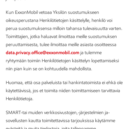
Kun ExxonMobil vetoaa Yksilön suostumukseen
oikeusperustana Henkilötietojen käsittelylle, henkilö voi
perua suostumuksensa milloin tahansa tulevaisuutta varten.
Toimittajien, jotka haluavat ilmoittaa meille suostumuksen
peruuttamisesta, tulee ilmoittaa meille asiasta osoitteessa
data.privacy.office@exxonmobil.com
ja tulemme
ryhtymään toimiin Henkilötietojen käsittelyn lopettamiseksi
niin pian kuin se on kohtuudella mahdollista.
Huomaa, että osa palveluista tai hankintatoimista ei ehkä ole
käytettävissä, jos et toimita niiden toimittamiseen tarvittavia
Henkilötietoja.
SMART-tai muiden verkkosivustojen,-järjestelmien ja-
sovellusten kautta toimitettavissa tarjouksissa käytämme
evästeitä ja muita tiedostoja, joita tallennamme