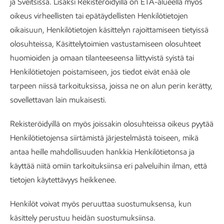
ja Sveitsissä. Lisäksi Rekisteröidyillä on ETA-alueella myös
oikeus virheellisten tai epätäydellisten Henkilötietojen
oikaisuun, Henkilötietojen käsittelyn rajoittamiseen tietyissä
olosuhteissa, Käsittelytoimien vastustamiseen olosuhteet
huomioiden ja omaan tilanteeseensa liittyvistä syistä tai
Henkilötietojen poistamiseen, jos tiedot eivät enää ole
tarpeen niissä tarkoituksissa, joissa ne on alun perin kerätty,
sovellettavan lain mukaisesti.
Rekisteröidyillä on myös joissakin olosuhteissa oikeus pyytää
Henkilötietojensa siirtämistä järjestelmästä toiseen, mikä
antaa heille mahdollisuuden hankkia Henkilötietonsa ja
käyttää niitä omiin tarkoituksiinsa eri palveluihin ilman, että
tietojen käytettävyys heikkenee.
Henkilöt voivat myös peruuttaa suostumuksensa, kun
käsittely perustuu heidän suostumuksiinsa.