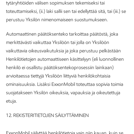
tytäryhtiöiden välisen sopimuksen tekemiseksi tai
toteuttamiseksi, (ii.) laki sallii sen tai edellyttää sitä, tai (iii.) se
perustuu Yksilön nimenomaiseen suostumukseen.
Automaattinen päätöksenteko tarkoittaa päätöstä, joka
merkittävästi vaikuttaa Yksilöön tai jolla on Yksilöön
vaikuttavia oikeusvaikutuksia ja joka perustuu pelkästään
Henkilötietojen automaattiseen käsittelyyn (eli luonnollinen
henkilö ei osallistu päätöksentekoprosessiin lainkaan)
arvioitaessa tiettyjä Yksilöön liittyviä henkilökohtaisia
ominaisuuksia. Lisäksi ExxonMobil toteuttaa sopivia toimia
suojatakseen Yksilön oikeuksia, vapauksia ja oikeutettuja
etuja.
12. REKISTERITIETOJEN SÄILYTTÄMINEN
ExxonMobil säilyttää henkilötietoja vain niin kauan, kuin se