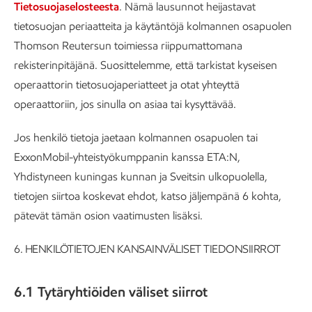
Tietosuojaselosteesta
. Nämä lausunnot heijastavat
tietosuojan periaatteita ja käytäntöjä kolmannen osapuolen
Thomson Reutersun toimiessa riippumattomana
rekisterinpitäjänä. Suosittelemme, että tarkistat kyseisen
operaattorin tietosuojaperiatteet ja otat yhteyttä
operaattoriin, jos sinulla on asiaa tai kysyttävää.
Jos henkilö tietoja jaetaan kolmannen osapuolen tai
ExxonMobil-yhteistyökumppanin kanssa ETA:N,
Yhdistyneen kuningas kunnan ja Sveitsin ulkopuolella,
tietojen siirtoa koskevat ehdot, katso jäljempänä 6 kohta,
pätevät tämän osion vaatimusten lisäksi.
6.
HENKILÖTIETOJEN KANSAINVÄLISET TIEDONSIIRROT
6.1 Tytäryhtiöiden väliset siirrot