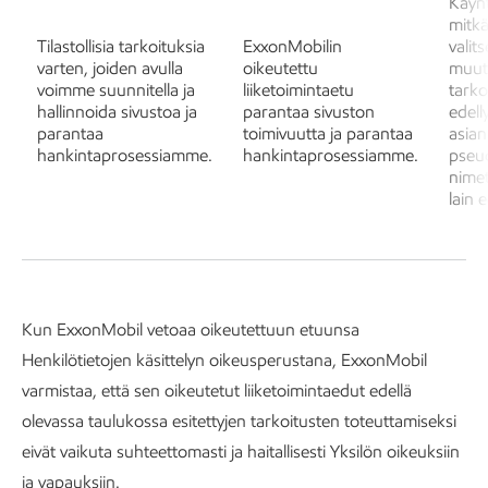
Käynt
mitkä
Tilastollisia tarkoituksia
ExxonMobilin
valit
varten, joiden avulla
oikeutettu
muut 
voimme suunnitella ja
liiketoimintaetu
tarko
hallinnoida sivustoa ja
parantaa sivuston
edell
parantaa
toimivuutta ja parantaa
asian
hankintaprosessiamme.
hankintaprosessiamme.
pseud
nimet
lain e
Kun ExxonMobil vetoaa oikeutettuun etuunsa
Henkilötietojen käsittelyn oikeusperustana, ExxonMobil
varmistaa, että sen oikeutetut liiketoimintaedut edellä
olevassa taulukossa esitettyjen tarkoitusten toteuttamiseksi
eivät vaikuta suhteettomasti ja haitallisesti Yksilön oikeuksiin
ja vapauksiin.