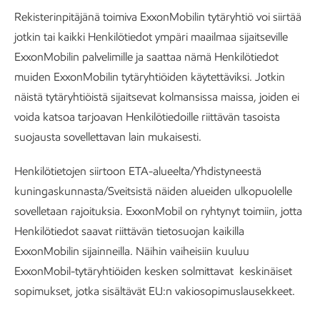
Rekisterinpitäjänä toimiva ExxonMobilin tytäryhtiö voi siirtää
jotkin tai kaikki Henkilötiedot ympäri maailmaa sijaitseville
ExxonMobilin palvelimille ja saattaa nämä Henkilötiedot
muiden ExxonMobilin tytäryhtiöiden käytettäviksi. Jotkin
näistä tytäryhtiöistä sijaitsevat kolmansissa maissa, joiden ei
voida katsoa tarjoavan Henkilötiedoille riittävän tasoista
suojausta sovellettavan lain mukaisesti.
Henkilötietojen siirtoon ETA-alueelta/Yhdistyneestä
kuningaskunnasta/Sveitsistä näiden alueiden ulkopuolelle
sovelletaan rajoituksia. ExxonMobil on ryhtynyt toimiin, jotta
Henkilötiedot saavat riittävän tietosuojan kaikilla
ExxonMobilin sijainneilla. Näihin vaiheisiin kuuluu
ExxonMobil-tytäryhtiöiden kesken solmittavat keskinäiset
sopimukset, jotka sisältävät EU:n vakiosopimuslausekkeet.