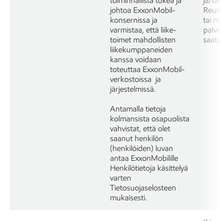
toiminnallista tukea ja
ja/ta
johtoa ExxonMobil-
Reut
konsernissa ja
tai m
varmistaa, että liike-
palve
toimet mahdollisten
saatu
liikekumppaneiden
kanssa voidaan
toteuttaa ExxonMobil-
verkostoissa ja
järjestelmissä.
Antamalla tietoja
kolmansista osapuolista
vahvistat, että olet
saanut henkilön
(henkilöiden) luvan
antaa ExxonMobilille
Henkilötietoja käsittelyä
varten
Tietosuojaselosteen
mukaisesti.