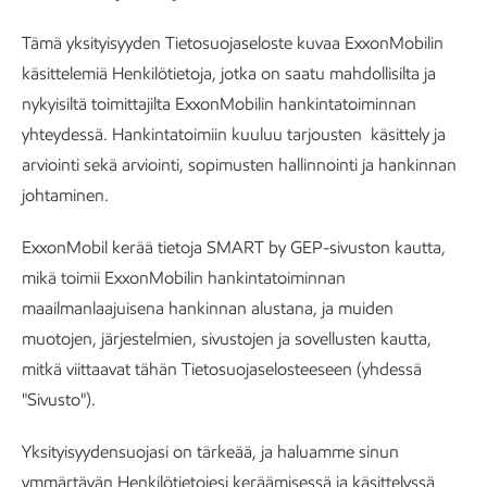
Tämä yksityisyyden Tietosuojaseloste kuvaa ExxonMobilin
käsittelemiä Henkilötietoja, jotka on saatu mahdollisilta ja
nykyisiltä toimittajilta ExxonMobilin hankintatoiminnan
yhteydessä. Hankintatoimiin kuuluu tarjousten käsittely ja
arviointi sekä arviointi, sopimusten hallinnointi ja hankinnan
johtaminen.
ExxonMobil kerää tietoja SMART by GEP-sivuston kautta,
mikä toimii ExxonMobilin hankintatoiminnan
maailmanlaajuisena hankinnan alustana, ja muiden
muotojen, järjestelmien, sivustojen ja sovellusten kautta,
mitkä viittaavat tähän Tietosuojaselosteeseen (yhdessä
"Sivusto").
Yksityisyydensuojasi on tärkeää, ja haluamme sinun
ymmärtävän Henkilötietojesi keräämisessä ja käsittelyssä