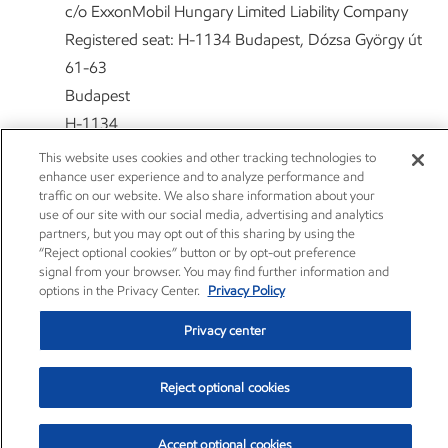
c/o ExxonMobil Hungary Limited Liability Company
Registered seat: H-1134 Budapest, Dózsa György út
61-63
Budapest
H-1134
Unkari
This website uses cookies and other tracking technologies to
enhance user experience and to analyze performance and
Data.privacy.office@exxonmobil.com
traffic on our website. We also share information about your
use of our site with our social media, advertising and analytics
partners, but you may opt out of this sharing by using the
Lisäksi sinulla on oikeus tehdä valitus maasi
“Reject optional cookies” button or by opt-out preference
tietosuojavaltuutetulle.
signal from your browser. You may find further information and
options in the Privacy Center.
Privacy Policy
14.
MÄÄRITELLYT TERMIT
Privacy center
Käsite ”Rekisterinpitäjä” tarkoittaa luonnollista henkilöä tai
Reject optional cookies
oikeushenkilöä (ExxonMobilin tapauksessa asianmukaista
ExxonMobil-tytäryhtiötä), joka määrittelee Henkilötietojen
Accept optional cookies