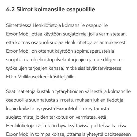
6.2 Siirrot kolmansille osapuolille
Siirrettäessä Henkilötietoja kolmansille osapuolille
ExxonMobil ottaa käyttöön suojatoimia, joilla varmistetaan,
että kolmas osapuoli suojaa Henkilötietoja asianmukaisesti.
ExxonMobil on ottanut käyttöön sopimusperusteisia
suojatoimia ohjelmistopalveluntarjoajien ja due diligence-
työkalujen tarjoajien kanssa, mitkä sisältävät tarvittaessa
EU:n Mallilausekkeet käsittelijöille.
Saat lisätietoja kustakin tytäryhtiöiden välisestä ja kolmansille
osapuolille suunnatusta siirrosta, mukaan lukien tiedot ja
kopio kaikista nykyisistä ExxonMobilin käyttämistä
suojatoimista, joiden tarkoitus on varmistaa, että
Henkilötietoja käsitellään hyväksyttävissä puitteissa kaikissa
ExxonMobilin toimipaikoissa, ottamalla yhteyttä osoitteeseen