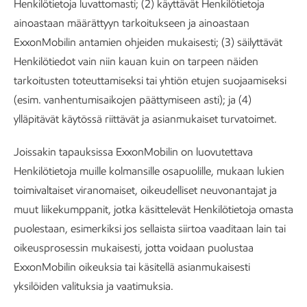
Henkilötietoja luvattomasti; (2) käyttävät Henkilötietoja
ainoastaan määrättyyn tarkoitukseen ja ainoastaan
ExxonMobilin antamien ohjeiden mukaisesti; (3) säilyttävät
Henkilötiedot vain niin kauan kuin on tarpeen näiden
tarkoitusten toteuttamiseksi tai yhtiön etujen suojaamiseksi
(esim. vanhentumisaikojen päättymiseen asti); ja (4)
ylläpitävät käytössä riittävät ja asianmukaiset turvatoimet.
Joissakin tapauksissa ExxonMobilin on luovutettava
Henkilötietoja muille kolmansille osapuolille, mukaan lukien
toimivaltaiset viranomaiset, oikeudelliset neuvonantajat ja
muut liikekumppanit, jotka käsittelevät Henkilötietoja omasta
puolestaan, esimerkiksi jos sellaista siirtoa vaaditaan lain tai
oikeusprosessin mukaisesti, jotta voidaan puolustaa
ExxonMobilin oikeuksia tai käsitellä asianmukaisesti
yksilöiden valituksia ja vaatimuksia.