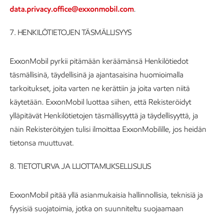
data.privacy.office@exxonmobil.com
.
7. HENKILÖTIETOJEN TÄSMÄLLISYYS
ExxonMobil pyrkii pitämään keräämänsä Henkilötiedot
täsmällisinä, täydellisinä ja ajantasaisina huomioimalla
tarkoitukset, joita varten ne kerättiin ja joita varten niitä
käytetään. ExxonMobil luottaa siihen, että Rekisteröidyt
ylläpitävät Henkilötietojen täsmällisyyttä ja täydellisyyttä, ja
näin Rekisteröityjen tulisi ilmoittaa ExxonMobilille, jos heidän
tietonsa muuttuvat.
8. TIETOTURVA JA LUOTTAMUKSELLISUUS
ExxonMobil pitää yllä asianmukaisia hallinnollisia, teknisiä ja
fyysisiä suojatoimia, jotka on suunniteltu suojaamaan