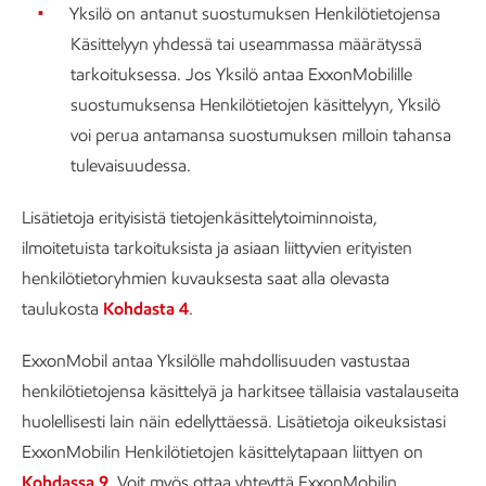
Yksilö on antanut suostumuksen Henkilötietojensa
Käsittelyyn yhdessä tai useammassa määrätyssä
tarkoituksessa. Jos Yksilö antaa ExxonMobilille
suostumuksensa Henkilötietojen käsittelyyn, Yksilö
voi perua antamansa suostumuksen milloin tahansa
tulevaisuudessa.
Lisätietoja erityisistä tietojenkäsittelytoiminnoista,
ilmoitetuista tarkoituksista ja asiaan liittyvien erityisten
henkilötietoryhmien kuvauksesta saat alla olevasta
taulukosta
Kohdasta 4
.
ExxonMobil antaa Yksilölle mahdollisuuden vastustaa
henkilötietojensa käsittelyä ja harkitsee tällaisia vastalauseita
huolellisesti lain näin edellyttäessä. Lisätietoja oikeuksistasi
ExxonMobilin Henkilötietojen käsittelytapaan liittyen on
Kohdassa 9
. Voit myös ottaa yhteyttä ExxonMobilin