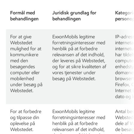
Formål med
Juridisk grundlag for
Kategorie
behandlingen
behandlingen
personop
For at give
ExxonMobils legitime
IP-adres
Webstedet
forretningsinteresser med
internet
mulighed for at
henblik på at forbedre
internet
kommunikere
relevansen af det indhold,
har tildel
med den
der leveres på Webstedet,
computer
besøgendes
og for at sikre kvaliteten af
enhedsty
computer eller
vores tjenester under
domænet
mobilenhed
besøg på Webstedet.
browserty
under besøg på
Firefox, 
Webstedet.
Internet 
dato og k
For at forbedre
ExxonMobils legitime
Antal be
og tilpasse din
forretningsinteresser med
Webstede
oplevelse på
henblik på at forbedre
dele af 
Webstedet.
relevansen af det indhold,
de besø