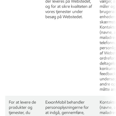
der leveres på Webstedet,
vælger, a
og for at sikre kvaliteten af
måler og
vores tjenester under
brugerad
besøg på Webstedet.
enheden
skærmstø
Kontakto
(navne, a
mailadre
telefonn
personlig
af Webste
ordrefor
deltagelse
konkurre
feedback 
undersøg
andre opl
måtte angi
For at levere de
ExxonMobil behandler
Kontakto
produkter og
personoplysningerne for
(navne, a
tjenester, du
at indgå, gennemføre,
mailadre