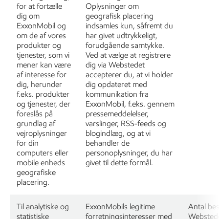
for at fortælle
Oplysninger om
dig om
geografisk placering
ExxonMobil og
indsamles kun, såfremt du
om de af vores
har givet udtrykkeligt,
produkter og
forudgående samtykke.
tjenester, som vi
Ved at vælge at registrere
mener kan være
dig via Webstedet
af interesse for
accepterer du, at vi holder
dig, herunder
dig opdateret med
f.eks. produkter
kommunikation fra
og tjenester, der
ExxonMobil, f.eks. gennem
foreslås på
pressemeddelelser,
grundlag af
varslinger, RSS-feeds og
vejroplysninger
blogindlæg, og at vi
for din
behandler de
computers eller
personoplysninger, du har
mobile enheds
givet til dette formål.
geografiske
placering.
Til analytiske og
ExxonMobils legitime
Antal be
statistiske
forretningsinteresser med
Webstede