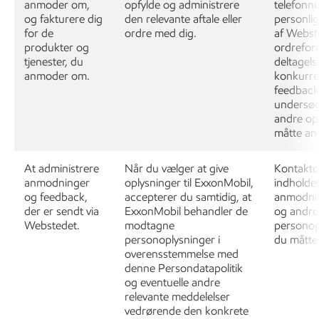
anmoder om,
opfylde og administrere
telefonn
og fakturere dig
den relevante aftale eller
personlig
for de
ordre med dig.
af Webste
produkter og
ordrefor
tjenester, du
deltagelse
anmoder om.
konkurre
feedback 
undersøg
andre opl
måtte angi
At administrere
Når du vælger at give
Kontakto
anmodninger
oplysninger til ExxonMobil,
indholdet
og feedback,
accepterer du samtidig, at
anmodni
der er sendt via
ExxonMobil behandler de
og andre
Webstedet.
modtagne
personop
personoplysninger i
du måtte 
overensstemmelse med
denne Persondatapolitik
og eventuelle andre
relevante meddelelser
vedrørende den konkrete