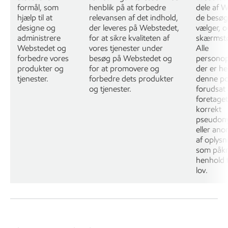
formål, som
henblik på at forbedre
dele af 
hjælp til at
relevansen af det indhold,
de besø
designe og
der leveres på Webstedet,
vælger, 
administrere
for at sikre kvaliteten af
skærmstø
Webstedet og
vores tjenester under
Alle
forbedre vores
besøg på Webstedet og
personop
produkter og
for at promovere og
der er hen
tjenester.
forbedre dets produkter
denne pol
og tjenester.
forudsat 
foretage
korrekt
pseudony
eller ano
af oplysn
som påkr
henhold 
lov.