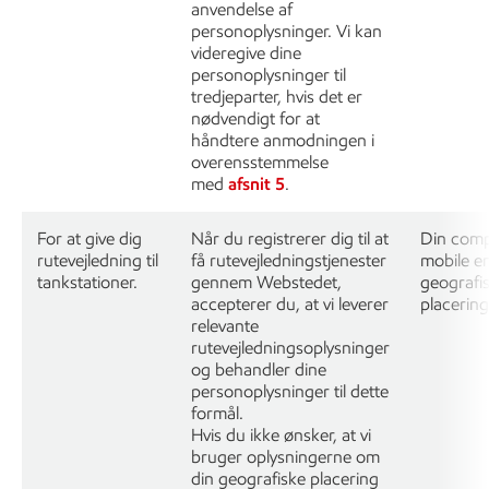
anvendelse af
personoplysninger. Vi kan
videregive dine
personoplysninger til
tredjeparter, hvis det er
nødvendigt for at
håndtere anmodningen i
overensstemmelse
med
afsnit 5
.
For at give dig
Når du registrerer dig til at
Din comp
rutevejledning til
få rutevejledningstjenester
mobile e
tankstationer.
gennem Webstedet,
geografi
accepterer du, at vi leverer
placering
relevante
rutevejledningsoplysninger
og behandler dine
personoplysninger til dette
formål.
Hvis du ikke ønsker, at vi
bruger oplysningerne om
din geografiske placering