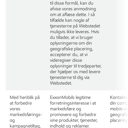
til disse formål, kan du
afvise vores anmodning
om at aflæse dette. I så
tilfælde kan nogle af
tjenesterne på Webstedet
muligvis ikke leveres. Hvis
du tillader, at vi bruger
oplysningerne om din
geografiske placering,
accepterer du, at vi
videregiver disse
oplysninger til tredjeparter,
der hjælper os med levere
tjenesterne til dig via
Webstedet.
Med henblik på
ExxonMobils legitime
Kontakto
at forbedre
forretningsinteresse i at
din compu
vores
markedsføre og
mobile e
markedsførings-
promovere og forbedre
geografi
og
sine produkter, tjenester,
placering
kampagnetiltag,
indhold og reklamer.